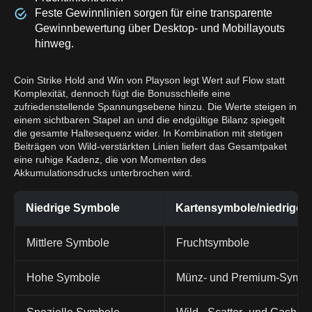
Feste Gewinnlinien sorgen für eine transparente
Gewinnbewertung über Desktop- und Mobillayouts
hinweg.
Coin Strike Hold and Win von Playson legt Wert auf Flow statt
Komplexität, dennoch fügt die Bonusschleife eine
zufriedenstellende Spannungsebene hinzu. Die Werte steigen in
einem sichtbaren Stapel an und die endgültige Bilanz spiegelt
die gesamte Haltesequenz wider. In Kombination mit stetigen
Beiträgen von Wild-verstärkten Linien liefert das Gesamtpaket
eine ruhige Kadenz, die von Momenten des
Akkumulationsdrucks unterbrochen wird.
Niedrige Symbole
Kartensymbole/niedrige 
Mittlere Symbole
Fruchtsymbole
Hohe Symbole
Münz- und Premium-Symbo