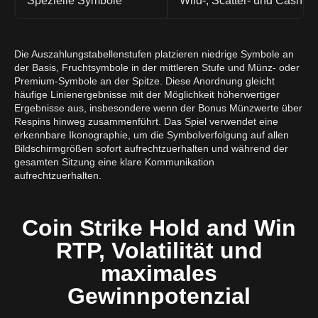
Spezielle Symbole
Wild-, Scatter- und Cash-
Die Auszahlungstabellenstufen platzieren niedrige Symbole an
der Basis, Fruchtsymbole in der mittleren Stufe und Münz- oder
Premium-Symbole an der Spitze. Diese Anordnung gleicht
häufige Linienergebnisse mit der Möglichkeit höherwertiger
Ergebnisse aus, insbesondere wenn der Bonus Münzwerte über
Respins hinweg zusammenführt. Das Spiel verwendet eine
erkennbare Ikonographie, um die Symbolverfolgung auf allen
Bildschirmgrößen sofort aufrechtzuerhalten und während der
gesamten Sitzung eine klare Kommunikation
aufrechtzuerhalten.
Coin Strike Hold and Win
RTP, Volatilität und
maximales
Gewinnpotenzial