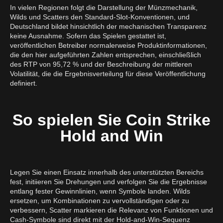
In vielen Regionen folgt die Darstellung der Münzmechanik,
Wilds und Scatters den Standard-Slot-Konventionen, und
Deutschland bildet hinsichtlich der mechanischen Transparenz
keine Ausnahme. Sofern das Spielen gestattet ist,
veröffentlichen Betreiber normalerweise Produktinformationen,
die den hier aufgeführten Zahlen entsprechen, einschließlich
des RTP von 95,72 % und der Beschreibung der mittleren
Volatilität, die die Ergebnisverteilung für diese Veröffentlichung
definiert.
So spielen Sie Coin Strike
Hold and Win
Legen Sie einen Einsatz innerhalb des unterstützten Bereichs
fest, initiieren Sie Drehungen und verfolgen Sie die Ergebnisse
entlang fester Gewinnlinien, wenn Symbole landen. Wilds
ersetzen, um Kombinationen zu vervollständigen oder zu
verbessern, Scatter markieren die Relevanz von Funktionen und
Cash-Symbole sind direkt mit der Hold-and-Win-Sequenz