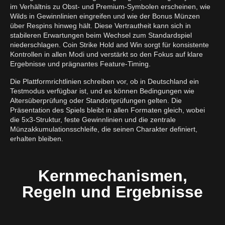
im Verhältnis zu Obst- und Premium-Symbolen erscheinen, wie
Wilds in Gewinnlinien eingreifen und wie der Bonus Münzen
über Respins hinweg hält. Diese Vertrautheit kann sich in
stabileren Erwartungen beim Wechsel zum Standardspiel
niederschlagen. Coin Strike Hold and Win sorgt für konsistente
Kontrollen in allen Modi und verstärkt so den Fokus auf klare
Ergebnisse und prägnantes Feature-Timing.
Die Plattformrichtlinien schreiben vor, ob in Deutschland ein
Testmodus verfügbar ist, und es können Bedingungen wie
Altersüberprüfung oder Standortprüfungen gelten. Die
Präsentation des Spiels bleibt in allen Formaten gleich, wobei
die 5x3-Struktur, feste Gewinnlinien und die zentrale
Münzakkumulationsschleife, die seinen Charakter definiert,
erhalten bleiben.
Kernmechanismen,
Regeln und Ergebnisse