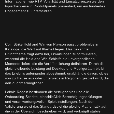
Informationen wie RTP, Volatilität und Einsatzgrenzen werden
typischerweise in Produktpanels präsentiert, um ein fundiertes
Engagement zu unterstützen.
Coin Strike Hold and Win von Playson passt problemlos in
Kataloge, die Wert auf Klarheit legen. Das bekannte
Fruchtthema trägt dazu bei, Erwartungen zu formulieren,
während die Hold and Win-Schleife die unvergesslichen
Momente liefert, die die Veröffentlichung definieren. Durch die
gleichbleibende Leistung auf Desktop und Mobilgeräten bleibt
das Erlebnis aufeinander abgestimmt, unabhängig davon, ob es
von zu Hause aus oder unterwegs in Regionen gespielt wird, die
den Zugriff ermöglichen.
Lokale Regeln bestimmen die Verfügbarkeit und alle
Onboarding-Schritte, einschließlich Berechtigungsprüfungen
und verantwortungsvollen Spieleinstellungen. Nach der
Validierung weist das Standardspiel die gleiche Mathematik auf,
die in der Übersicht beschrieben wird, und verknüpft stabile