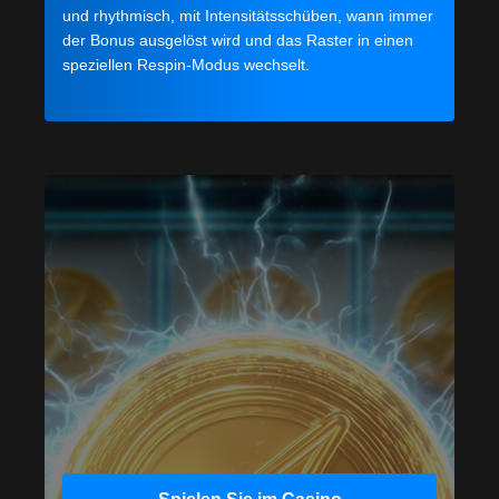
und rhythmisch, mit Intensitätsschüben, wann immer
der Bonus ausgelöst wird und das Raster in einen
speziellen Respin-Modus wechselt.