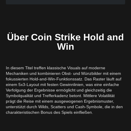
Gewinnen von Münzschlägen
Coin Strike Hold and Win RTP, Volatilität und maximales
Gewinnpotenzial
So gehen Sie verantwortungsvoll mit Coin Strike Hold
Über Coin Strike Hold and
and Win
Win
Spielen Sie Coin Strike Hold and Win online für echtes
Geld in Deutschland
Einlagen, Zahlungen & Verantwortungsvolles Spielen in
Deutschland
In diesem Titel treffen klassische Visuals auf moderne
Mechaniken und kombinieren Obst- und Münzbilder mit einem
Mobile Version von Coin Strike Hold and Win
fokussierten Hold-and-Win-Funktionssatz. Das Raster läuft auf
einem 5x3-Layout mit festen Gewinnlinien, was eine einfache
Verfolgung der Ergebnisse ermöglicht und gleichzeitig die
Symbolqualität und Trefferkadenz betont. Mittlere Volatilität
prägt die Reise mit einem ausgewogenen Ergebnismuster,
unterstützt durch Wilds, Scatters und Cash-Symbole, die in den
charakteristischen Bonus des Spiels einfließen.