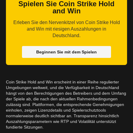
Spielen Sie Coin Strike Hold
and Win
Erleben Sie den Nervenkitzel von Coin Strike Hold
and Win mit riesigen Auszahlungen in
Deutschland.
Beginnen Sie mit dem Spielen
Coin Strike Hold and Win erscheint in einer Reihe regulierter
Umgebungen weltweit, und die Verfügbarkeit in Deutschland
hängt von den Berechtigungen des Betreibers und dem Umfang
der Spiele ab, die nach den aktuellen Rahmenbedingungen
zulässig sind. Plattformen, die entsprechende Genehmigungen
einholen, zeigen Lizenzdetails und Spielerschutztools
normalerweise deutlich sichtbar an. Transparenz hinsichtlich
Auszahlungsparametern wie RTP und Volatilität unterstützt
fundierte Sitzungen.