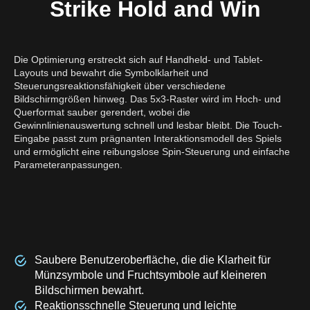
Strike Hold and Win
Die Optimierung erstreckt sich auf Handheld- und Tablet-
Layouts und bewahrt die Symbolklarheit und
Steuerungsreaktionsfähigkeit über verschiedene
Bildschirmgrößen hinweg. Das 5x3-Raster wird im Hoch- und
Querformat sauber gerendert, wobei die
Gewinnlinienauswertung schnell und lesbar bleibt. Die Touch-
Eingabe passt zum prägnanten Interaktionsmodell des Spiels
und ermöglicht eine reibungslose Spin-Steuerung und einfache
Parameteranpassungen.
Saubere Benutzeroberfläche, die die Klarheit für
Münzsymbole und Fruchtsymbole auf kleineren
Bildschirmen bewahrt.
Reaktionsschnelle Steuerung und leichte