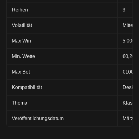
Reihen
3
Volatilität
Mittel
Max Win
5.000-f
Min. Wette
€0,20
Max Bet
€100
Kompatibilität
Desktop
Thema
Klassi
Veröffentlichungsdatum
März 2