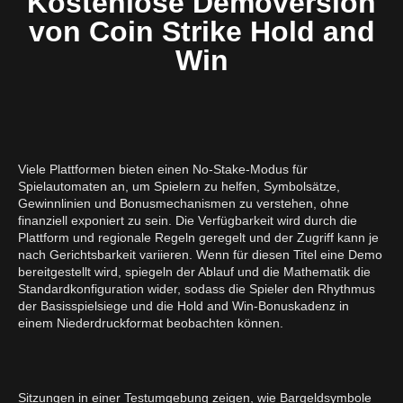
Kostenlose Demoversion
von Coin Strike Hold and
Win
Viele Plattformen bieten einen No-Stake-Modus für
Spielautomaten an, um Spielern zu helfen, Symbolsätze,
Gewinnlinien und Bonusmechanismen zu verstehen, ohne
finanziell exponiert zu sein. Die Verfügbarkeit wird durch die
Plattform und regionale Regeln geregelt und der Zugriff kann je
nach Gerichtsbarkeit variieren. Wenn für diesen Titel eine Demo
bereitgestellt wird, spiegeln der Ablauf und die Mathematik die
Standardkonfiguration wider, sodass die Spieler den Rhythmus
der Basisspielsiege und die Hold and Win-Bonuskadenz in
einem Niederdruckformat beobachten können.
Sitzungen in einer Testumgebung zeigen, wie Bargeldsymbole