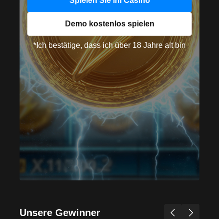
Spielen Sie im Casino
Demo kostenlos spielen
*Ich bestätige, dass ich über 18 Jahre alt bin
Unsere Gewinner