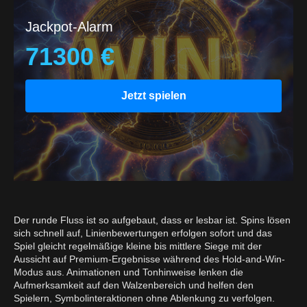
Jackpot-Alarm
71300 €
Jetzt spielen
Der runde Fluss ist so aufgebaut, dass er lesbar ist. Spins lösen
sich schnell auf, Linienbewertungen erfolgen sofort und das
Spiel gleicht regelmäßige kleine bis mittlere Siege mit der
Aussicht auf Premium-Ergebnisse während des Hold-and-Win-
Modus aus. Animationen und Tonhinweise lenken die
Aufmerksamkeit auf den Walzenbereich und helfen den
Spielern, Symbolinteraktionen ohne Ablenkung zu verfolgen.