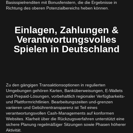
Basisspielrenditen mit Bonusfenstern, die die Ergebnisse in
Richtung des oberen Potenzialbereichs heben können.
Einlagen, Zahlungen &
Verantwortungsvolles
Spielen in Deutschland
Zu den gängigen Transaktionsoptionen in regulierten
Umgebungen gehören Karten, Banküberweisungen, E-Wallets
und Prepaid-Lösungen, vorbehaltlich regionaler Verfügbarkeits-
und Plattformrichtlinien. Bearbeitungszeiten und-grenzen
variieren und Gebührentransparenz ist Teil eines
verantwortungsvollen Cash-Managements auf konformen
Websites. Klarheit über die Rückzugsverfahren unterstützt eine
sichere Planung regelmäßiger Sitzungen sowie Phasen höherer
Aktivität.